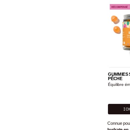
Gummies SA
RÉCOMPENSÉ
GUMMIES 
PÊCHE
Équilibre ém
IC
Connue pour
hydrate en