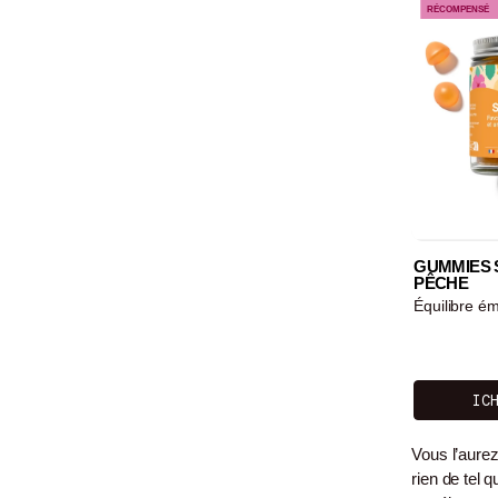
Gummies SA
RÉCOMPENSÉ
GUMMIES 
PÊCHE
Équilibre ém
IC
Vous l’aure
rien de tel 