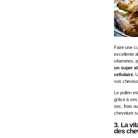
Faire une cu
excellente a
vitamines, 
un super a
cellulaire
. 
vos cheveux
Le pollen est
grâce à ses 
sec, frais o
chevelure s
3.
La vi
des che