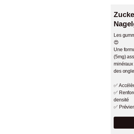
Zucke
Nage
Les gummi
😍
Une formu
(5mg) ass
minéraux 
des ongles
✅ Accélèr
✅ Renforc
densité
✅ Prévien