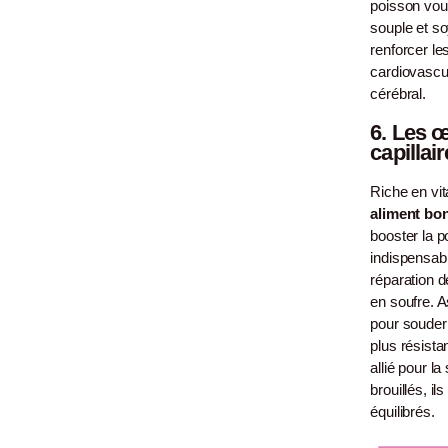
poisson vou
souple et so
renforcer le
cardiovascu
cérébral.
6.
Les œ
capillair
Riche en vi
aliment bo
booster la p
indispensabl
réparation de
en soufre. A
pour souder l
plus résistan
allié pour l
brouillés, 
équilibrés.