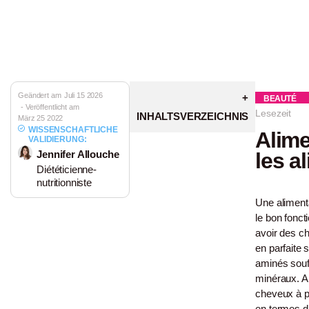
Geändert am
Juli 15 2026
BEAUTÉ
- Veröffentlicht am
Lesezeit
INHALTSVERZEICHNIS
März 25 2022
WISSENSCHAFTLICHE
Alime
VALIDIERUNG:
Jennifer Allouche
les a
Diététicienne-
nutritionniste
Une alimenta
le bon fonc
avoir des ch
en parfaite 
aminés souf
minéraux. Al
cheveux à pr
en termes d’