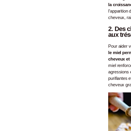
la croissa
l’apparition
cheveux, ra
2.
Des c
aux trés
Pour aider v
le miel per
cheveux et 
miel renforc
agressions e
purifiantes e
cheveux gra