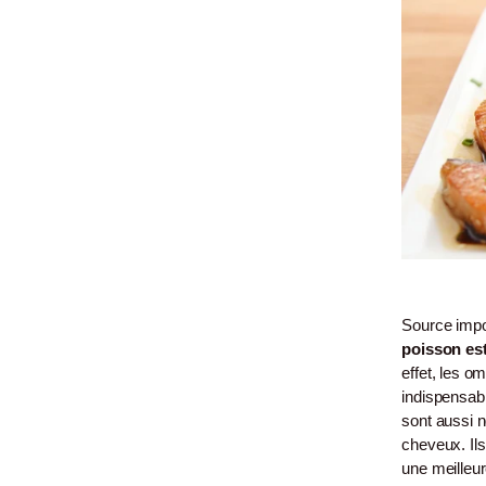
Source impo
poisson est
effet, les o
indispensabl
sont aussi 
cheveux. Ils 
une meilleur