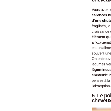
Vous avez l
carences nu
d'une
chut
fragilisés, l
croissance d
élément qui 
à l'oxygénat
est un alim
souvent une
On en trouve
légumes vert
légumineuses
cheveu
de l
pensez à
la
l’absorption 
5.
Le po
cheveu