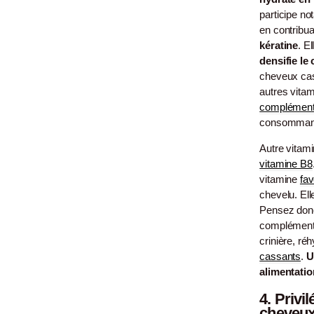
participe no
en contribua
kératine
. El
densifie le
cheveux cass
autres vita
complément
consommant 
Autre vitami
vitamine B8
vitamine
fa
chevelu. Ell
Pensez donc 
compléments
crinière, ré
cassants
.
U
alimentati
4.
Privil
cheveux 