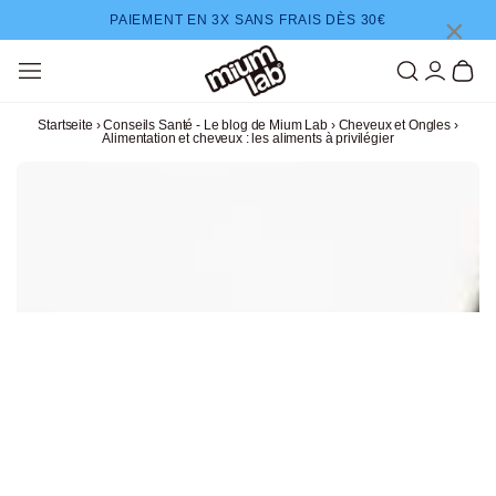
ZUM INHALT SPRINGEN
×
PAIEMENT EN 3X SANS FRAIS DÈS 30€
Einloggen
Warenkor
Startseite
›
Conseils Santé - Le blog de Mium Lab
›
Cheveux et Ongles
›
Alimentation et cheveux : les aliments à privilégier