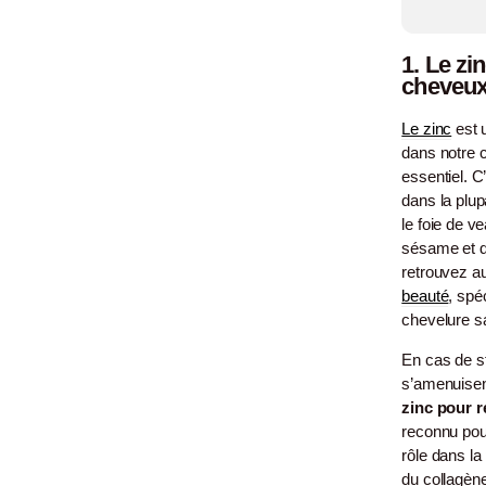
1. Le zi
cheveu
Le zinc
est u
dans notre 
essentiel. C
dans la plup
le foie de v
sésame et de
retrouvez a
beauté
, spé
chevelure sa
En cas de st
s’amenuisent
zinc pour r
reconnu pou
rôle dans la
du collagèn