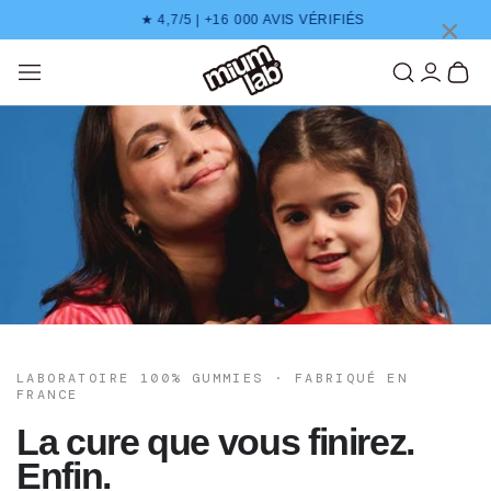
IGNORER LE CONTENU
×
★ 4,7/5 | +16 000 AVIS VÉRIFIÉS
Mon Compte
Panier
LABORATOIRE 100% GUMMIES · FABRIQUÉ EN
FRANCE
La cure que vous finirez.
Enfin.