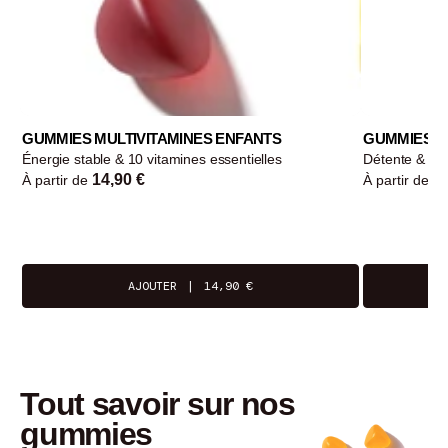
GUMMIES MULTIVITAMINES ENFANTS
GUMMIES M
Énergie stable & 10 vitamines essentielles
Détente & en
14,90 €
1
À partir de
À partir de
AJOUTER
|
14,90 €
tout savoir sur nos
gummies