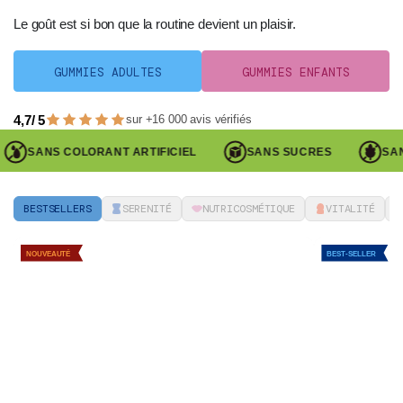
Le goût est si bon que la routine devient un plaisir.
GUMMIES ADULTES
GUMMIES ENFANTS
4,7/ 5
sur +16 000 avis vérifiés
RANT ARTIFICIEL
SANS SUCRES
SANS GLUTEN
BESTSELLERS
SERENITÉ
NUTRICOSMÉTIQUE
VITALITÉ
Gummies ULTRA SLIM MOROSIL | Brûle-graisse et régulation du poi
Gummies SOMME
NOUVEAUTÉ
BEST-SELLER