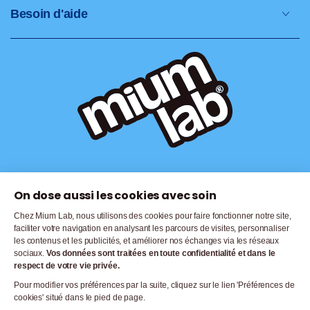
Besoin d'aide
On dose aussi les cookies avec soin
© 2026,
Mium Lab
. Tous droits réservés |
Mentions Légales |
Politique de
confidentialité |
CGV |
Politique de Cookies |
Gérer les cookies
Chez Mium Lab, nous utilisons des cookies pour faire fonctionner notre site,
faciliter votre navigation en analysant les parcours de visites, personnaliser
Modes de paiement
les contenus et les publicités, et améliorer nos échanges via les réseaux
sociaux.
Vos données sont traitées en toute confidentialité et dans le
respect de votre vie privée.
Pour modifier vos préférences par la suite, cliquez sur le lien 'Préférences de
cookies' situé dans le pied de page.