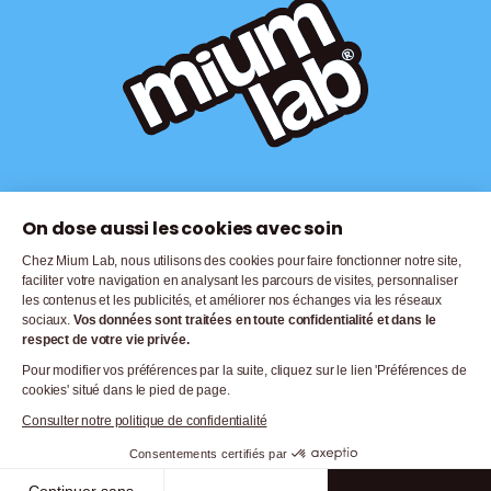
© 2026,
Mium Lab
. Tous droits réservés |
Mentions Légales |
Politique de
On dose aussi les cookies avec soin
confidentialité |
CGV |
Politique de Cookies |
Gérer les cookies
Chez Mium Lab, nous utilisons des cookies pour faire fonctionner notre site,
faciliter votre navigation en analysant les parcours de visites, personnaliser
Modes de paiement
les contenus et les publicités, et améliorer nos échanges via les réseaux
sociaux.
Vos données sont traitées en toute confidentialité et dans le
respect de votre vie privée.
Pour modifier vos préférences par la suite, cliquez sur le lien 'Préférences de
cookies' situé dans le pied de page.
Consulter notre politique de confidentialité
Consentements certifiés par