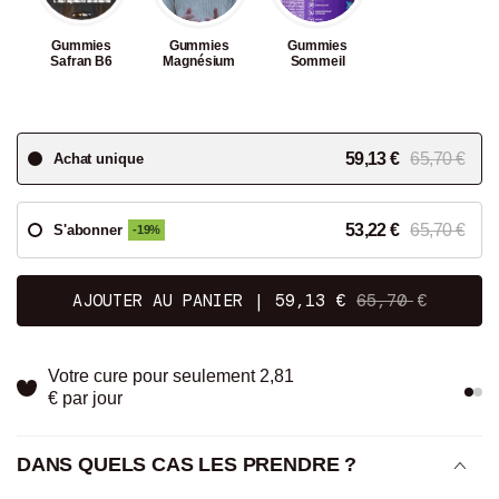
Gummies
Gummies
Gummies
Safran B6
Magnésium
Sommeil
59,13 €
65,70 €
Achat unique
53,22 €
65,70 €
S'abonner
-19%
AJOUTER AU PANIER
|
59,13 €
65,70 €
Votre cure pour seulement
2,81
€ par jour
DANS QUELS CAS LES PRENDRE ?