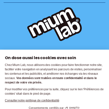
On dose aussi les cookies avec soin
© 2026,
Mium Lab
. Tous droits réservés |
Mentions Légales |
Politique de
confidentialité |
CGV |
Politique de Cookies |
Gérer les cookies
Chez Mium Lab, nous utilisons des cookies pour faire fonctionner notre site,
faciliter votre navigation en analysant les parcours de visites, personnaliser
Modes de paiement
les contenus et les publicités, et améliorer nos échanges via les réseaux
sociaux.
Vos données sont traitées en toute confidentialité et dans le
respect de votre vie privée.
Pour modifier vos préférences par la suite, cliquez sur le lien 'Préférences de
cookies' situé dans le pied de page.
Consulter notre politique de confidentialité
Consentements certifiés par