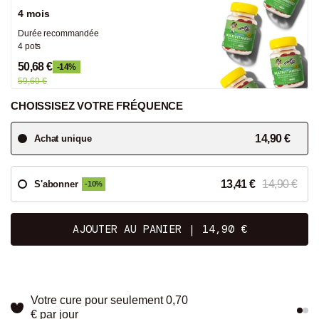
4 mois
Durée recommandée
4 pots
50,68 €
-14%
59,60 €
CHOISSISEZ VOTRE FRÉQUENCE
14,90 €
Achat unique
13,41 €
14,90 €
S'abonner
-10%
AJOUTER AU PANIER
|
14,90 €
Votre cure pour seulement
0,70
€ par jour