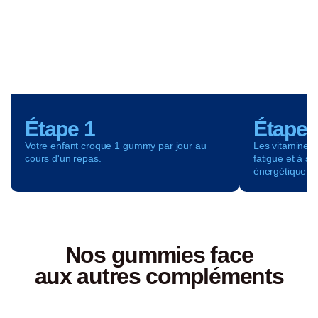
Étape 1
Étape 
Votre enfant croque 1 gummy par jour au
Les vitamines 
cours d'un repas.
fatigue et à s
énergétique n
Nos gummies face
aux autres compléments