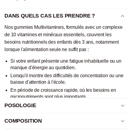
DANS QUELS CAS LES PRENDRE ?
Nos gummies Multivitamines, formulés avec un complexe
de 10 vitamines et minéraux essentiels, couvrent les
besoins nutritionnels des enfants dès 3 ans, notamment
lorsque l'alimentation seule ne suffit pas :
Si votre enfant présente une fatigue inhabituelle ou un
manque d'énergie au quotidien.
Lorsqu'il montre des difficultés de concentration ou une
baisse d'attention à l'école.
En période de croissance rapide, où les besoins en
micronutriments sont plus importants.
Pendant les changements de saison, pour renforcer les
POSOLOGIE
défenses naturelles de l'organisme.
Si votre enfant a une alimentation sélective ou
COMPOSITION
insuffisamment variée, ne couvrant pas tous ses
apports en vitamines et minéraux essentiels.