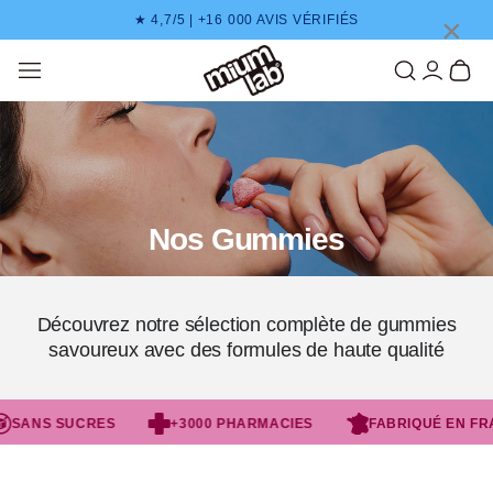
IGNORAR EL CONTENIDO
×
★ 4,7/5 | +16 000 AVIS VÉRIFIÉS
Mi cuenta
Cesta
Nos Gummies
Découvrez notre sélection complète de gummies
savoureux avec des formules de haute qualité
SANS SUCRES
+3000 PHARMACIES
FABRIQUÉ EN FRA