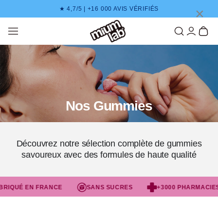
IGNORAR EL CONTENIDO
×
VIS VÉRIFIÉS
PAIEMENT EN 3X SANS FRAI
Mi cuenta
Cesta
Nos Gummies
Découvrez notre sélection complète de gummies
savoureux avec des formules de haute qualité
RIQUÉ EN FRANCE
SANS SUCRES
+3000 PHARMACIES