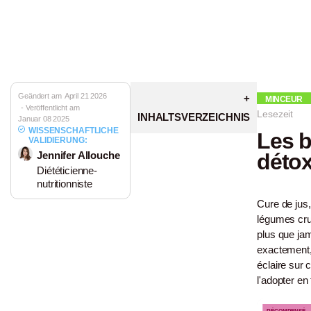
Geändert am
April 21 2026
MINCEUR
- Veröffentlicht am
Lesezeit
INHALTSVERZEICHNIS
Januar 08 2025
WISSENSCHAFTLICHE
Les b
VALIDIERUNG:
Jennifer Allouche
déto
Diététicienne-
nutritionniste
Cure de jus
légumes crus
plus que ja
exactement,
éclaire sur 
l'adopter en 
Gummies SA