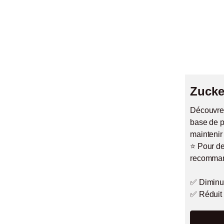
Zucke
Découvre
base de p
maintenir
⭐️ Pour d
recommand
✅ Diminue
✅ Réduit 