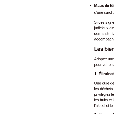
Maux de têt
d’une surcha
Si ces signe
judicieux d’
demander l’
accompagne
Les bien
Adopter une
pour votre s
1. Élimina
Une cure dét
les déchets
privilégiez 
les fruits et
l’alcool et le