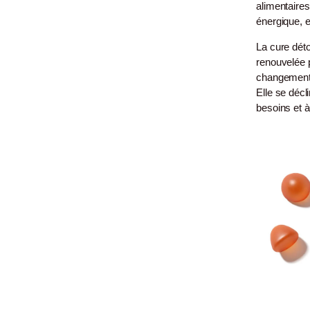
alimentaires.
énergique, e
La cure déto
renouvelée 
changements
Elle se déc
besoins et à