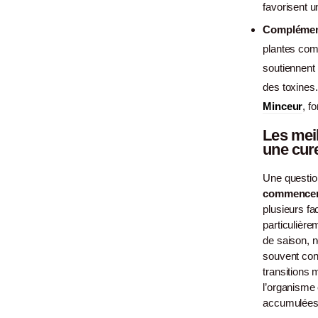
favorisent u
Complément
plantes comm
soutiennent 
des toxines
Minceur
, f
Les mei
une cur
Une questio
commencer 
plusieurs fa
particulièr
de saison, 
souvent co
transitions
l’organisme 
accumulées d