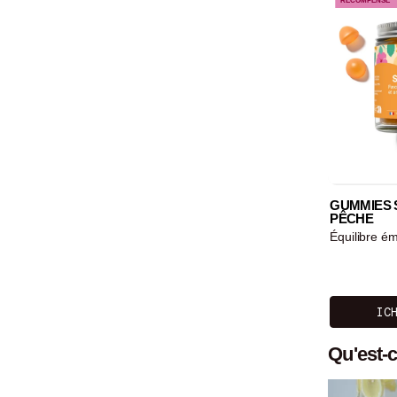
RÉCOMPENSÉ
GUMMIES 
PÊCHE
Équilibre ém
IC
Qu'est-c