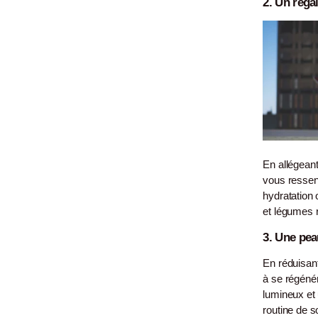
2. Un rega
En allégeant
vous ressent
hydratation
et légumes re
3. Une pea
En réduisant
à se régénér
lumineux et 
routine de s