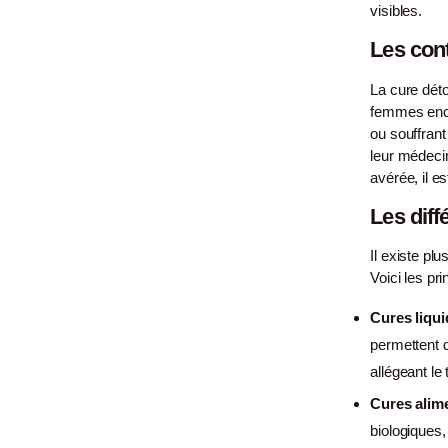
visibles.
Les cont
La cure déto
femmes ence
ou souffrant
leur médeci
avérée, il es
Les diff
Il existe pl
Voici les pri
Cures liqui
permettent 
allégeant le t
Cures alim
biologiques,