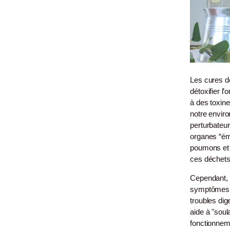
Les cures d
détoxifier l
à des toxine
notre envir
perturbateu
organes “émon
poumons et l
ces déchets
Cependant, 
symptômes p
troubles dig
aide à "soul
fonctionnem