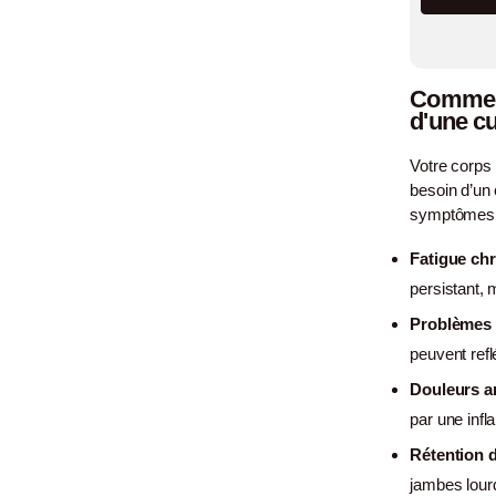
Comment
d'une cu
Votre corps 
besoin d’un 
symptômes à
Fatigue ch
persistant,
Problèmes 
peuvent refl
Douleurs ar
par une infl
Rétention 
jambes lour