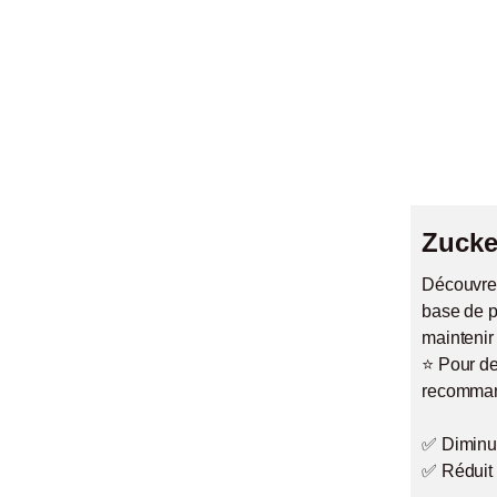
Zucke
Découvre
base de p
maintenir
⭐️ Pour d
recommand
✅ Diminue
✅ Réduit 