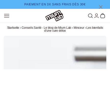
ZUM INHALT SPRINGEN
×
PAIEMENT EN 3X SANS FRAIS DÈS 30€
Einloggen
Warenkor
Startseite
›
Conseils Santé - Le blog de Mium Lab
›
Minceur
›
Les bienfaits
d’une cure détox