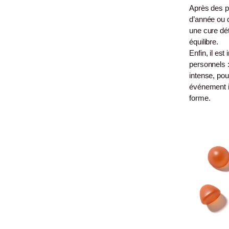
Après des p
d’année ou 
une cure dét
équilibre.
Enfin, il es
personnels 
intense, pou
événement i
forme.