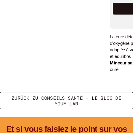
La cure déto
d’oxygène p
adaptée à vo
et équilibr
Minceur sa
cure.
ZURÜCK ZU CONSEILS SANTÉ - LE BLOG DE
MIUM LAB
Et si vous faisiez le point sur vos